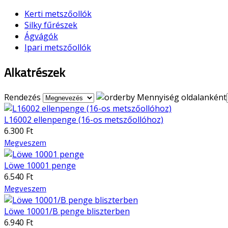
Kerti metszőollók
Silky fűrészek
Ágvágók
Ipari metszőollók
Alkatrészek
Rendezés
Mennyiség oldalanként
L16002 ellenpenge (16-os metszőollóhoz)
6.300 Ft
Megveszem
Löwe 10001 penge
6.540 Ft
Megveszem
Löwe 10001/B penge bliszterben
6.940 Ft