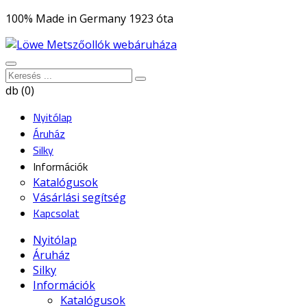
100% Made in Germany 1923 óta
db (0)
Nyitólap
Áruház
Silky
Információk
Katalógusok
Vásárlási segítség
Kapcsolat
Nyitólap
Áruház
Silky
Információk
Katalógusok