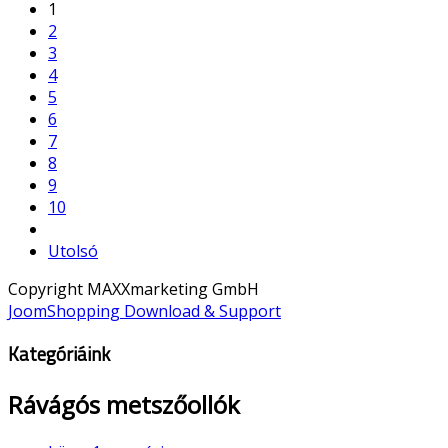
1
2
3
4
5
6
7
8
9
10
Utolsó
Copyright MAXXmarketing GmbH
JoomShopping Download & Support
Kategóriáink
Rávágós metszőollók