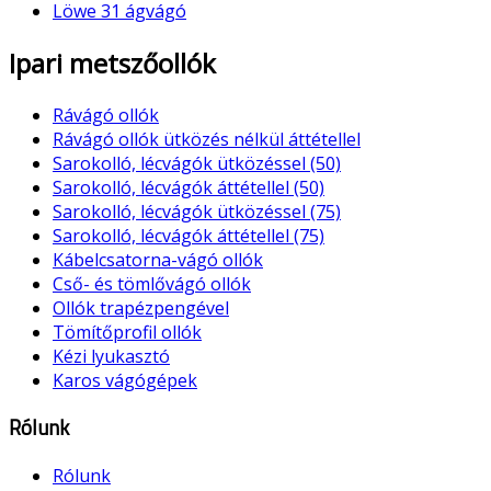
Löwe 31 ágvágó
Ipari metszőollók
Rávágó ollók
Rávágó ollók ütközés nélkül áttétellel
Sarokolló, lécvágók ütközéssel (50)
Sarokolló, lécvágók áttétellel (50)
Sarokolló, lécvágók ütközéssel (75)
Sarokolló, lécvágók áttétellel (75)
Kábelcsatorna-vágó ollók
Cső- és tömlővágó ollók
Ollók trapézpengével
Tömítőprofil ollók
Kézi lyukasztó
Karos vágógépek
Rólunk
Rólunk