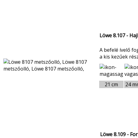
Löwe 8.107 - Haj
A befelé ívelő f
a kis kezűek rész
21 cm
24 m
Löwe 8.109 - Fo