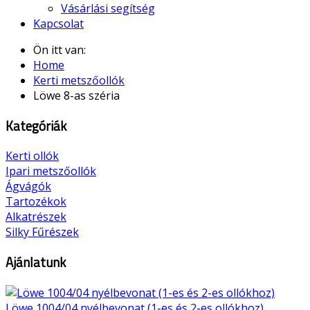
Vásárlási segítség
Kapcsolat
Ön itt van:
Home
Kerti metszőollók
Löwe 8-as széria
Kategóriák
Kerti ollók
Ipari metszőollók
Ágvágók
Tartozékok
Alkatrészek
Silky Fűrészek
Ajánlatunk
Löwe 1004/04 nyélbevonat (1-es és 2-es ollókhoz)