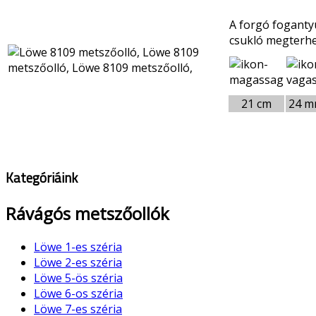
A forgó fogantyú
csukló megterhe
21 cm
24 
Kategóriáink
Rávágós metszőollók
Löwe 1-es széria
Löwe 2-es széria
Löwe 5-ös széria
Löwe 6-os széria
Löwe 7-es széria