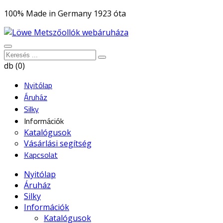
100% Made in Germany 1923 óta
db (0)
Nyitólap
Áruház
Silky
Információk
Katalógusok
Vásárlási segítség
Kapcsolat
Nyitólap
Áruház
Silky
Információk
Katalógusok