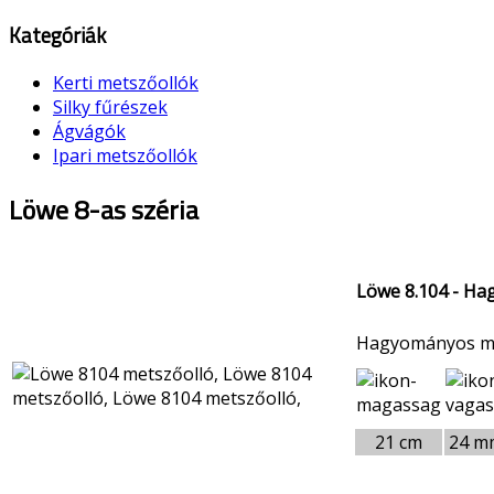
Kategóriák
Kerti metszőollók
Silky fűrészek
Ágvágók
Ipari metszőollók
Löwe 8-as széria
Löwe 8.104 - H
Hagyományos m
21 cm
24 m