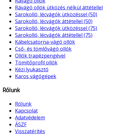
Rávágó ollók
Rávágó ollók ütközés nélkül áttétellel
Sarokolló, lécvágók ütközéssel (50)
Sarokolló, lécvágók áttétellel (50)
Sarokolló, lécvágók ütközéssel (75)
Sarokolló, lécvágók áttétellel (75)
Kábelcsatorna-vágó ollók
Cső- és tömlővágó ollók
Ollók trapézpengével
Tömítőprofil ollók
Kézi lyukasztó
Karos vágógépek
Rólunk
Rólunk
Kapcsolat
Adatvédelem
ÁSZF
Visszatérítés