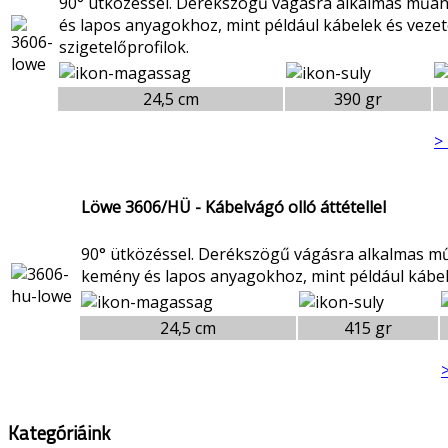
90° ütközéssel. Derékszögű vágásra alkalmas műa
és lapos anyagokhoz, mint például kábelek és vezet
szigetelőprofilok.
24,5 cm
390 gr
>
Löwe 3606/HÜ - Kábelvágó olló áttétellel
90° ütközéssel. Derékszögű vágásra alkalmas m
kemény és lapos anyagokhoz, mint például kábel
24,5 cm
415 gr
Kategóriáink