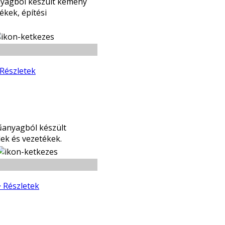
nyagból készült kemény
ékek, építési
 Részletek
űanyagból készült
ek és vezetékek.
> Részletek