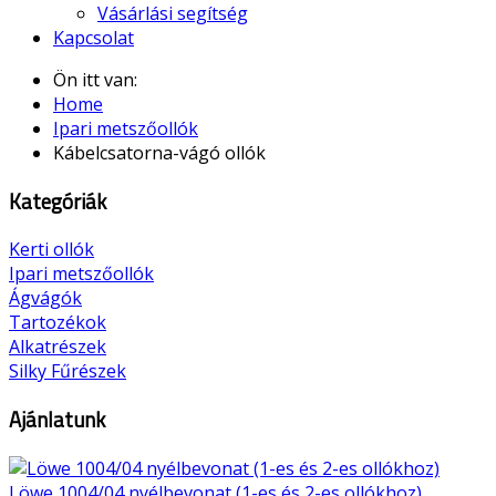
Vásárlási segítség
Kapcsolat
Ön itt van:
Home
Ipari metszőollók
Kábelcsatorna-vágó ollók
Kategóriák
Kerti ollók
Ipari metszőollók
Ágvágók
Tartozékok
Alkatrészek
Silky Fűrészek
Ajánlatunk
Löwe 1004/04 nyélbevonat (1-es és 2-es ollókhoz)