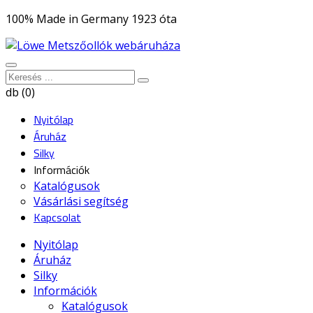
100% Made in Germany 1923 óta
db (0)
Nyitólap
Áruház
Silky
Információk
Katalógusok
Vásárlási segítség
Kapcsolat
Nyitólap
Áruház
Silky
Információk
Katalógusok