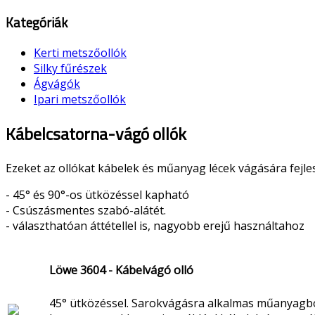
Kategóriák
Kerti metszőollók
Silky fűrészek
Ágvágók
Ipari metszőollók
Kábelcsatorna-vágó ollók
Ezeket az ollókat kábelek és műanyag lécek vágására fej
- 45° és 90°-os ütközéssel kapható
- Csúszásmentes szabó-alátét.
- választhatóan áttétellel is, nagyobb erejű használtahoz
Löwe 3604 - Kábelvágó olló
45° ütközéssel. Sarokvágásra alkalmas műanyagb