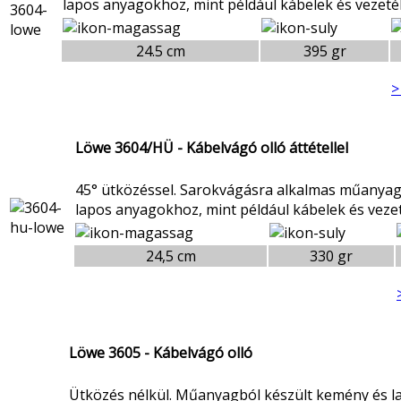
lapos anyagokhoz, mint például kábelek és vezeté
24.5 cm
395 gr
>
Löwe 3604/HÜ - Kábelvágó olló áttétellel
45° ütközéssel. Sarokvágásra alkalmas műanyag
lapos anyagokhoz, mint például kábelek és veze
24,5 cm
330 gr
Löwe 3605 - Kábelvágó olló
Ütközés nélkül. Műanyagból készült kemény és 