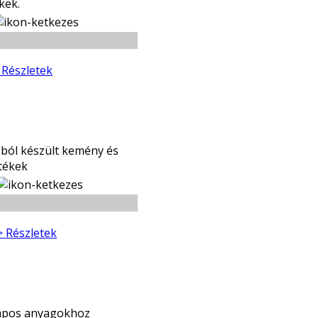
kek.
 Részletek
ból készült kemény és
tékek
> Részletek
lapos anyagokhoz