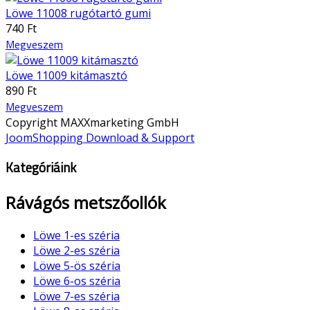
Löwe 11008 rugótartó gumi
740 Ft
Megveszem
Löwe 11009 kitámasztó
890 Ft
Megveszem
Copyright MAXXmarketing GmbH
JoomShopping Download & Support
Kategóriáink
Rávágós metszőollók
Löwe 1-es széria
Löwe 2-es széria
Löwe 5-ös széria
Löwe 6-os széria
Löwe 7-es széria