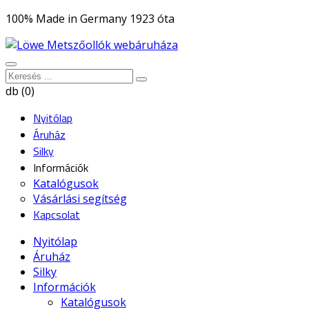
100% Made in Germany 1923 óta
db (0)
Nyitólap
Áruház
Silky
Információk
Katalógusok
Vásárlási segítség
Kapcsolat
Nyitólap
Áruház
Silky
Információk
Katalógusok