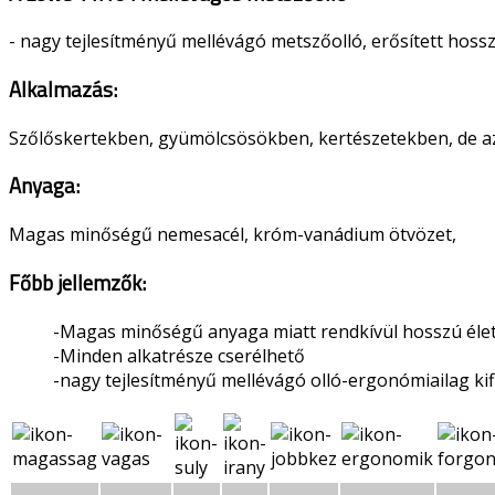
- nagy tejlesítményű mellévágó metszőolló, erősített hos
Alkalmazás:
Szőlőskertekben, gyümölcsösökben, kertészetekben, de az
Anyaga:
Magas minőségű nemesacél, króm-vanádium ötvözet,
Főbb jellemzők:
-Magas minőségű anyaga miatt rendkívül hosszú éle
-Minden alkatrésze cserélhető
-nagy tejlesítményű mellévágó olló-ergonómiailag ki