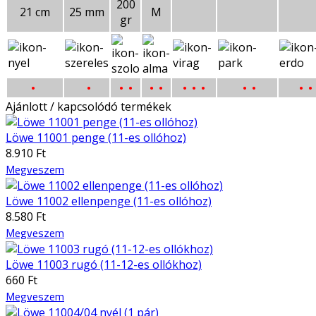
200
21 cm
25 mm
M
gr
•
•
•
•
• •
• • •
• •
• •
Ajánlott / kapcsolódó termékek
Löwe 11001 penge (11-es ollóhoz)
8.910 Ft
Megveszem
Löwe 11002 ellenpenge (11-es ollóhoz)
8.580 Ft
Megveszem
Löwe 11003 rugó (11-12-es ollókhoz)
660 Ft
Megveszem