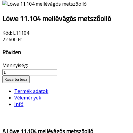
Löwe 11.104 mellévágós metszőolló
Kód:
L11104
22.600 Ft
Röviden
Mennyiség:
Kosárba tesz
Termék adatok
Vélemények
Infó
A Löwe 11.104 mellévágós metszőolló