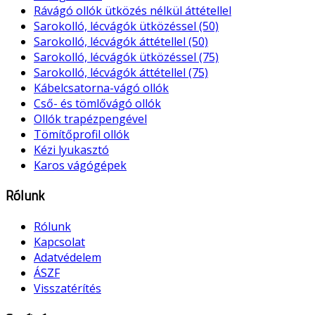
Rávágó ollók ütközés nélkül áttétellel
Sarokolló, lécvágók ütközéssel (50)
Sarokolló, lécvágók áttétellel (50)
Sarokolló, lécvágók ütközéssel (75)
Sarokolló, lécvágók áttétellel (75)
Kábelcsatorna-vágó ollók
Cső- és tömlővágó ollók
Ollók trapézpengével
Tömítőprofil ollók
Kézi lyukasztó
Karos vágógépek
Rólunk
Rólunk
Kapcsolat
Adatvédelem
ÁSZF
Visszatérítés