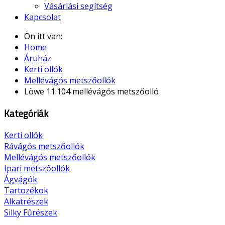
Vásárlási segítség
Kapcsolat
Ön itt van:
Home
Áruház
Kerti ollók
Mellévágós metszőollók
Löwe 11.104 mellévágós metszőolló
Kategóriák
Kerti ollók
Rávágós metszőollók
Mellévágós metszőollók
Ipari metszőollók
Ágvágók
Tartozékok
Alkatrészek
Silky Fűrészek