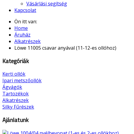
Vásárlási segítség
Kapcsolat
Ön itt van:
Home
Áruház
Alkatrészek
Löwe 11005 csavar anyával (11-12-es ollóhoz)
Kategóriák
Kerti ollók
Ipari metszőollók
Ágvágók
Tartozékok
Alkatrészek
Silky Fűrészek
Ajánlatunk