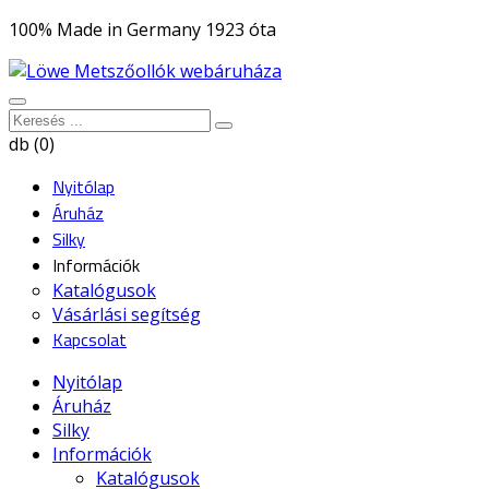
100% Made in Germany 1923 óta
db (0)
Nyitólap
Áruház
Silky
Információk
Katalógusok
Vásárlási segítség
Kapcsolat
Nyitólap
Áruház
Silky
Információk
Katalógusok