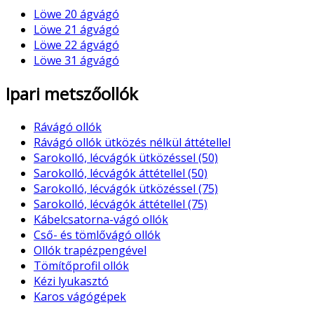
Löwe 20 ágvágó
Löwe 21 ágvágó
Löwe 22 ágvágó
Löwe 31 ágvágó
Ipari metszőollók
Rávágó ollók
Rávágó ollók ütközés nélkül áttétellel
Sarokolló, lécvágók ütközéssel (50)
Sarokolló, lécvágók áttétellel (50)
Sarokolló, lécvágók ütközéssel (75)
Sarokolló, lécvágók áttétellel (75)
Kábelcsatorna-vágó ollók
Cső- és tömlővágó ollók
Ollók trapézpengével
Tömítőprofil ollók
Kézi lyukasztó
Karos vágógépek