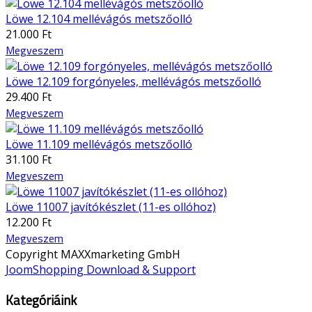
Löwe 12.104 mellévágós metszőolló
21.000 Ft
Megveszem
Löwe 12.109 forgónyeles, mellévágós metszőolló
29.400 Ft
Megveszem
Löwe 11.109 mellévágós metszőolló
31.100 Ft
Megveszem
Löwe 11007 javítókészlet (11-es ollóhoz)
12.200 Ft
Megveszem
Copyright MAXXmarketing GmbH
JoomShopping Download & Support
Kategóriáink