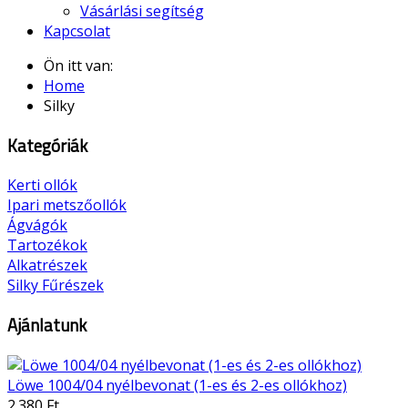
Vásárlási segítség
Kapcsolat
Ön itt van:
Home
Silky
Kategóriák
Kerti ollók
Ipari metszőollók
Ágvágók
Tartozékok
Alkatrészek
Silky Fűrészek
Ajánlatunk
Löwe 1004/04 nyélbevonat (1-es és 2-es ollókhoz)
2.380 Ft