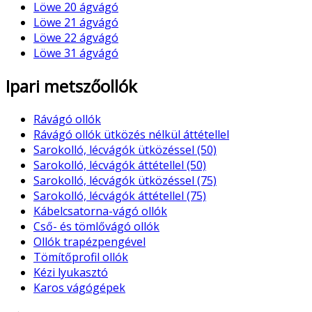
Löwe 20 ágvágó
Löwe 21 ágvágó
Löwe 22 ágvágó
Löwe 31 ágvágó
Ipari metszőollók
Rávágó ollók
Rávágó ollók ütközés nélkül áttétellel
Sarokolló, lécvágók ütközéssel (50)
Sarokolló, lécvágók áttétellel (50)
Sarokolló, lécvágók ütközéssel (75)
Sarokolló, lécvágók áttétellel (75)
Kábelcsatorna-vágó ollók
Cső- és tömlővágó ollók
Ollók trapézpengével
Tömítőprofil ollók
Kézi lyukasztó
Karos vágógépek