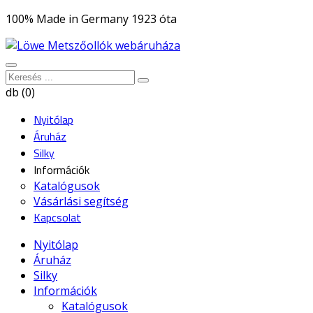
100% Made in Germany 1923 óta
db (0)
Nyitólap
Áruház
Silky
Információk
Katalógusok
Vásárlási segítség
Kapcsolat
Nyitólap
Áruház
Silky
Információk
Katalógusok