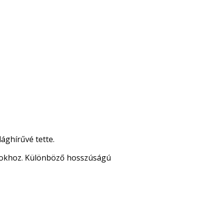
ághírűvé tette.
agokhoz. Különböző hosszúságú