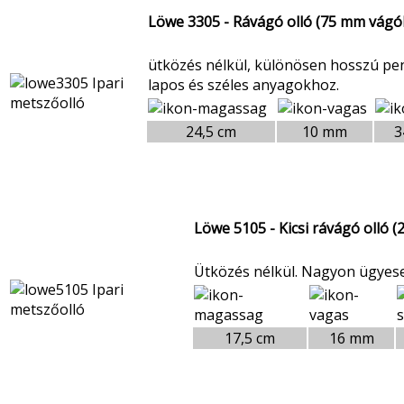
Löwe 3305 - Rávágó olló (75 mm vágó
ütközés nélkül, különösen hosszú pen
lapos és széles anyagokhoz.
24,5 cm
10 mm
3
Löwe 5105 - Kicsi rávágó olló 
Ütközés nélkül. Nagyon ügyese
17,5 cm
16 mm