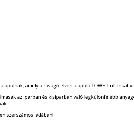
alapulnak, amely a rávágó elven alapuló LÖWE 1 ollónkat vil
kalmasak az iparban és kisiparban való legkülönfélébb any
óak.
en szerszámos ládában!