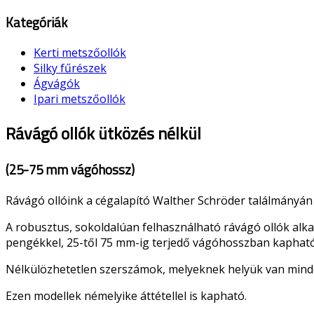
Kategóriák
Kerti metszőollók
Silky fűrészek
Ágvágók
Ipari metszőollók
Rávágó ollók ütközés nélkül
(25-75 mm vágóhossz)
Rávágó ollóink a cégalapító Walther Schröder találmányán 
A robusztus, sokoldalúan felhasználható rávágó ollók al
pengékkel, 25-től 75 mm-ig terjedő vágóhosszban kaphat
Nélkülözhetetlen szerszámok, melyeknek helyük van mind
Ezen modellek némelyike áttétellel is kapható.