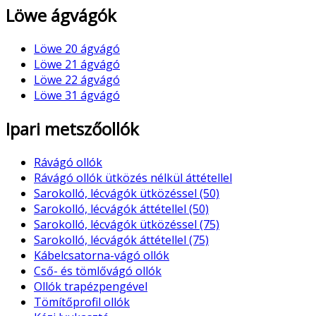
Löwe ágvágók
Löwe 20 ágvágó
Löwe 21 ágvágó
Löwe 22 ágvágó
Löwe 31 ágvágó
Ipari metszőollók
Rávágó ollók
Rávágó ollók ütközés nélkül áttétellel
Sarokolló, lécvágók ütközéssel (50)
Sarokolló, lécvágók áttétellel (50)
Sarokolló, lécvágók ütközéssel (75)
Sarokolló, lécvágók áttétellel (75)
Kábelcsatorna-vágó ollók
Cső- és tömlővágó ollók
Ollók trapézpengével
Tömítőprofil ollók