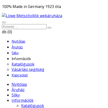
100% Made in Germany 1923 óta
db (0)
Nyitólap
Áruház
Silky
Információk
Katalógusok
Vásárlási segítség
Kapcsolat
Nyitólap
Áruház
Silky
Információk
Katalógusok