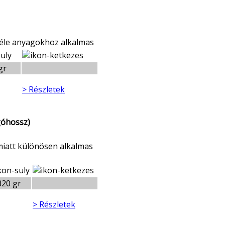
féle anyagokhoz alkalmas
gr
> Részletek
góhossz)
miatt különösen alkalmas
320 gr
> Részletek