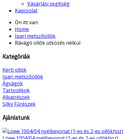
Vásárlási segítség
Kapcsolat
Ön itt van:
Home
Ipari metszőollók
Rávágó ollók ütközés nélkül
Kategóriák
Kerti ollók
Ipari metszőollók
Ágvágók
Tartozékok
Alkatrészek
Silky Fűrészek
Ajánlatunk
Löwe 1004/04 nyélbevonat (1-es és 2-es ollókhoz)