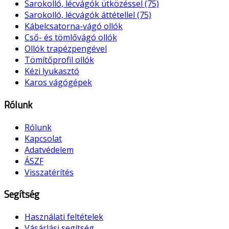
Sarokolló, lécvágók ütközéssel (75)
Sarokolló, lécvágók áttétellel (75)
Kábelcsatorna-vágó ollók
Cső- és tömlővágó ollók
Ollók trapézpengével
Tömítőprofil ollók
Kézi lyukasztó
Karos vágógépek
Rólunk
Rólunk
Kapcsolat
Adatvédelem
ÁSZF
Visszatérítés
Segítség
Használati feltételek
Vásárlási segítség