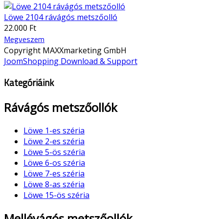
Löwe 2104 rávágós metszőolló
22.000 Ft
Megveszem
Copyright MAXXmarketing GmbH
JoomShopping Download & Support
Kategóriáink
Rávágós metszőollók
Löwe 1-es széria
Löwe 2-es széria
Löwe 5-ös széria
Löwe 6-os széria
Löwe 7-es széria
Löwe 8-as széria
Löwe 15-ös széria
Mellévágós metszőollók