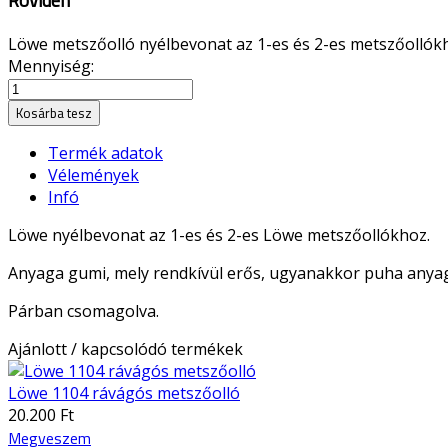
Röviden
Löwe metszőolló nyélbevonat az 1-es és 2-es metszőollók
Mennyiség:
Kosárba tesz
Termék adatok
Vélemények
Infó
Löwe nyélbevonat az 1-es és 2-es Löwe metszőollókhoz.
Anyaga gumi, mely rendkívül erős, ugyanakkor puha anyaga
Párban csomagolva.
Ajánlott / kapcsolódó termékek
Löwe 1104 rávágós metszőolló
20.200 Ft
Megveszem