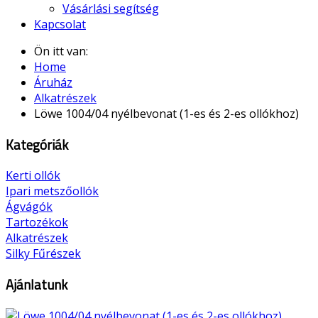
Vásárlási segítség
Kapcsolat
Ön itt van:
Home
Áruház
Alkatrészek
Löwe 1004/04 nyélbevonat (1-es és 2-es ollókhoz)
Kategóriák
Kerti ollók
Ipari metszőollók
Ágvágók
Tartozékok
Alkatrészek
Silky Fűrészek
Ajánlatunk