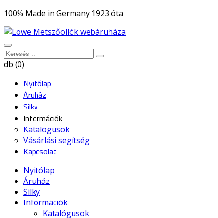
100% Made in Germany 1923 óta
db (0)
Nyitólap
Áruház
Silky
Információk
Katalógusok
Vásárlási segítség
Kapcsolat
Nyitólap
Áruház
Silky
Információk
Katalógusok