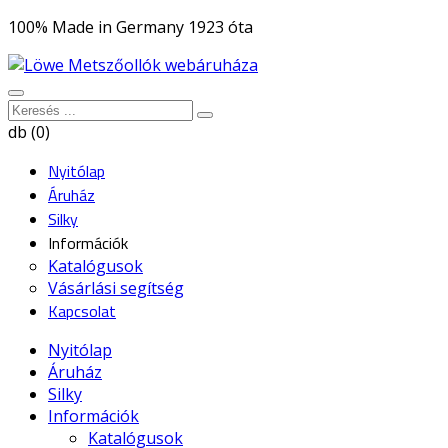
100% Made in Germany 1923 óta
db (0)
Nyitólap
Áruház
Silky
Információk
Katalógusok
Vásárlási segítség
Kapcsolat
Nyitólap
Áruház
Silky
Információk
Katalógusok