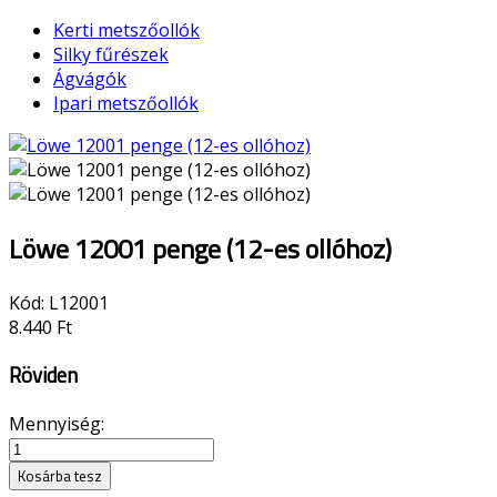
Kerti metszőollók
Silky fűrészek
Ágvágók
Ipari metszőollók
Löwe 12001 penge (12-es ollóhoz)
Kód:
L12001
8.440 Ft
Röviden
Mennyiség:
Kosárba tesz