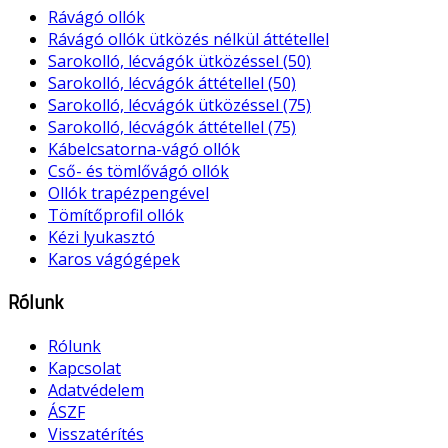
Rávágó ollók
Rávágó ollók ütközés nélkül áttétellel
Sarokolló, lécvágók ütközéssel (50)
Sarokolló, lécvágók áttétellel (50)
Sarokolló, lécvágók ütközéssel (75)
Sarokolló, lécvágók áttétellel (75)
Kábelcsatorna-vágó ollók
Cső- és tömlővágó ollók
Ollók trapézpengével
Tömítőprofil ollók
Kézi lyukasztó
Karos vágógépek
Rólunk
Rólunk
Kapcsolat
Adatvédelem
ÁSZF
Visszatérítés