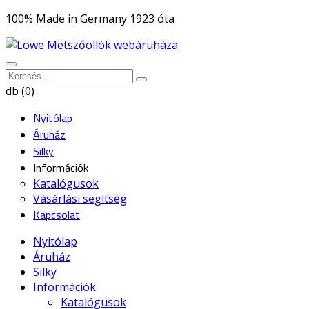
100% Made in Germany 1923 óta
db (0)
Nyitólap
Áruház
Silky
Információk
Katalógusok
Vásárlási segítség
Kapcsolat
Nyitólap
Áruház
Silky
Információk
Katalógusok