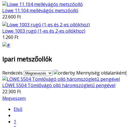
Löwe 11.104 mellévágós metszőolló
22.600 Ft
Löwe 1003 rugó (1-es és 2-es ollókhoz)
1.260 Ft
Ipari metszőollók
Rendezés
Mennyiség oldalanként
LÖWE 5504 Tömlővágó olló háromszögletű pengével
22.300 Ft
Megveszem
Első
1