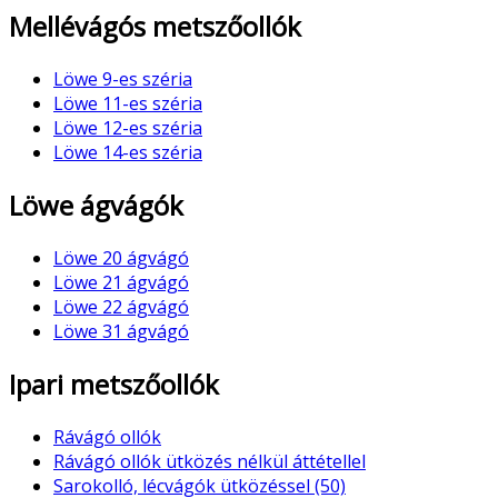
Mellévágós metszőollók
Löwe 9-es széria
Löwe 11-es széria
Löwe 12-es széria
Löwe 14-es széria
Löwe ágvágók
Löwe 20 ágvágó
Löwe 21 ágvágó
Löwe 22 ágvágó
Löwe 31 ágvágó
Ipari metszőollók
Rávágó ollók
Rávágó ollók ütközés nélkül áttétellel
Sarokolló, lécvágók ütközéssel (50)