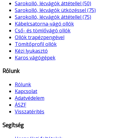
Sarokolló, lécvágók áttétellel (50)
Sarokolló, lécvágók ütközéssel (75)
Sarokolló, lécvágók áttétellel (75)
Kábelcsatorna-vágó ollók
Cső- és tömlővágó ollók
Ollók trapézpengével
Tömítőprofil ollók
Kézi lyukasztó
Karos vágógépek
Rólunk
Rólunk
Kapcsolat
Adatvédelem
ÁSZF
Visszatérítés
Segítség