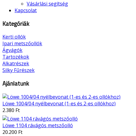
Vásárlási segítség
Kapcsolat
Kategóriák
Kerti ollók
Ipari metszőollók
Ágvágók
Tartozékok
Alkatrészek
Silky Fűrészek
Ajánlatunk
Löwe 1004/04 nyélbevonat (1-es és 2-es ollókhoz)
2.380 Ft
Löwe 1104 rávágós metszőolló
20.200 Ft