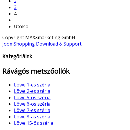
2
3
4
Utolsó
Copyright MAXXmarketing GmbH
JoomShopping Download & Support
Kategóriáink
Rávágós metszőollók
Löwe 1-es széria
Löwe 2-es széria
Löwe 5-ös széria
Löwe 6-os széria
Löwe 7-es széria
Löwe 8-as széria
Löwe 15-ös széria