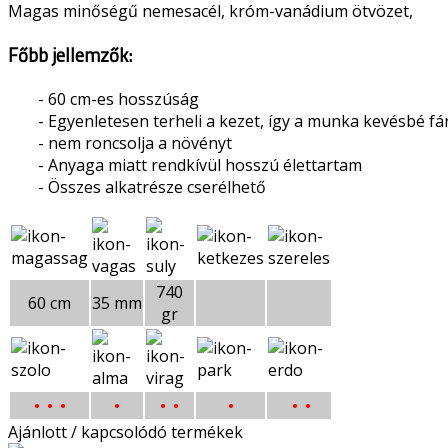
Magas minőségű nemesacél, króm-vanádium ötvözet,
Főbb jellemzők:
- 60 cm-es hosszúság
- Egyenletesen terheli a kezet, így a munka kevésbé fá
- nem roncsolja a növényt
- Anyaga miatt rendkívül hosszú élettartam
- Összes alkatrésze cserélhető
740
60 cm
35 mm
gr
• •
•
•
• •
•
• •
Ajánlott / kapcsolódó termékek