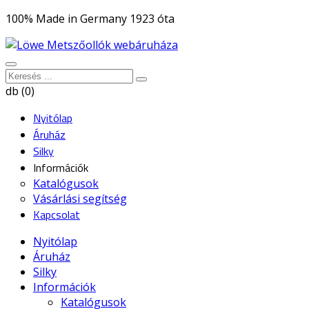
100% Made in Germany 1923 óta
db (0)
Nyitólap
Áruház
Silky
Információk
Katalógusok
Vásárlási segítség
Kapcsolat
Nyitólap
Áruház
Silky
Információk
Katalógusok