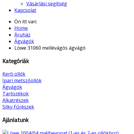
Vásárlási segítség
Kapcsolat
Ön itt van:
Home
Áruház
Ágvágók
Löwe 31060 mellévágós ágvágó
Kategóriák
Kerti ollók
Ipari metszőollók
Ágvágók
Tartozékok
Alkatrészek
Silky Fűrészek
Ajánlatunk