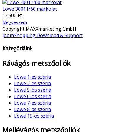
Löwe 30011/60 markolat
13.500 Ft
Megveszem
Copyright MAXXmarketing GmbH
JoomShopping Download & Support
Kategóriáink
Rávágós metszőollók
Löwe 1-es széria
Löwe 2-es széria
Löwe 5-ös széria
Löwe 6-os széria
Löwe 7-es széria
Löwe 8-as széria
Löwe 15-ös széria
Mellévágós metszőollók