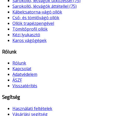
Sarokolló, lécvágók ütközéssel (75)
Sarokolló, lécvágók áttétellel (75)
Kábelcsatorna-vágó ollók
Cső- és tömlővágó ollók
Ollók trapézpengével
Tömítőprofil ollók
Kézi lyukasztó
Karos vágógépek
Rólunk
Rólunk
Kapcsolat
Adatvédelem
ÁSZF
Visszatérítés
Segítség
Használati feltételek
Vásárlási segítség