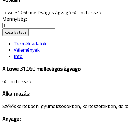
Röviden
Löwe 31.060 mellévágós ágvágó 60 cm hosszú
Mennyiség:
Kosárba tesz
Termék adatok
Vélemények
Infó
A Löwe 31.060 mellévágós ágvágó
60 cm hosszú
Alkalmazás:
Szőlőskertekben, gyümölcsösökben, kertészetekben, de az
Anyaga: