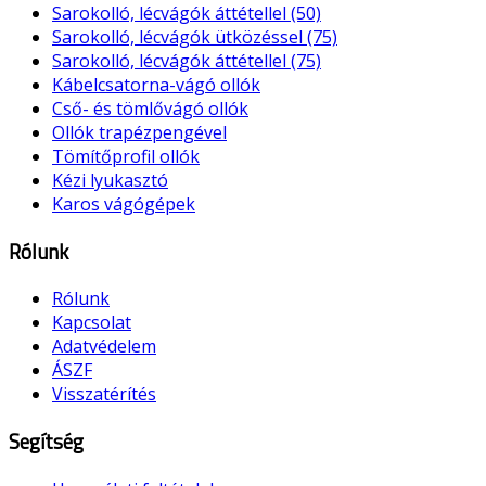
Sarokolló, lécvágók áttétellel (50)
Sarokolló, lécvágók ütközéssel (75)
Sarokolló, lécvágók áttétellel (75)
Kábelcsatorna-vágó ollók
Cső- és tömlővágó ollók
Ollók trapézpengével
Tömítőprofil ollók
Kézi lyukasztó
Karos vágógépek
Rólunk
Rólunk
Kapcsolat
Adatvédelem
ÁSZF
Visszatérítés
Segítség