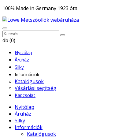
100% Made in Germany 1923 óta
db (0)
Nyitólap
Áruház
Silky
Információk
Katalógusok
Vásárlási segítség
Kapcsolat
Nyitólap
Áruház
Silky
Információk
Katalógusok