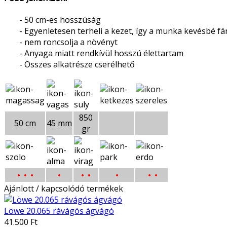
- 50 cm-es hosszúság
- Egyenletesen terheli a kezet, így a munka kevésbé fá
- nem roncsolja a növényt
- Anyaga miatt rendkívül hosszú élettartam
- Összes alkatrésze cserélhető
850
50 cm
45 mm
gr
• •
•
•
• •
•
• •
Ajánlott / kapcsolódó termékek
Löwe 20.065 rávágós ágvágó
41.500 Ft