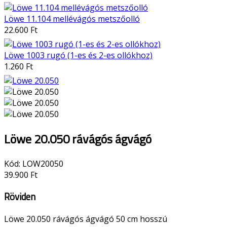
Löwe 11.104 mellévágós metszőolló
22.600 Ft
Löwe 1003 rugó (1-es és 2-es ollókhoz)
1.260 Ft
Löwe 20.050 rávágós ágvágó
Kód:
LOW20050
39.900 Ft
Röviden
Löwe 20.050 rávágós ágvágó 50 cm hosszú