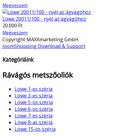
Megveszem
Löwe 20011/100 - nyél az ágvágóhoz
20.000 Ft
Megveszem
Copyright MAXXmarketing GmbH
JoomShopping Download & Support
Kategóriáink
Rávágós metszőollók
Löwe 1-es széria
Löwe 2-es széria
Löwe 5-ös széria
Löwe 6-os széria
Löwe 7-es széria
Löwe 8-as széria
Löwe 15-ös széria