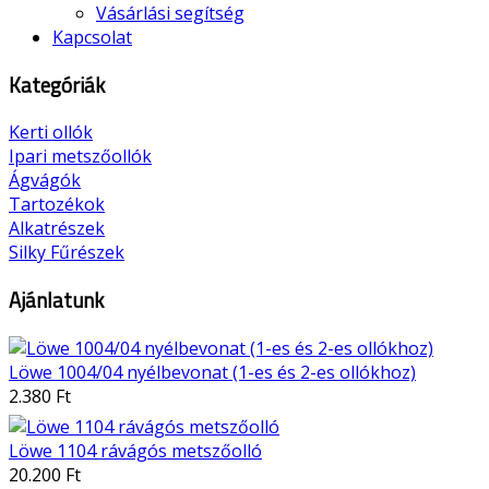
Vásárlási segítség
Kapcsolat
Kategóriák
Kerti ollók
Ipari metszőollók
Ágvágók
Tartozékok
Alkatrészek
Silky Fűrészek
Ajánlatunk
Löwe 1004/04 nyélbevonat (1-es és 2-es ollókhoz)
2.380 Ft
Löwe 1104 rávágós metszőolló
20.200 Ft