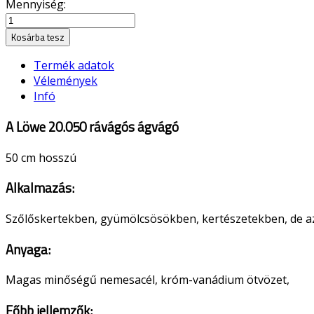
Mennyiség:
Kosárba tesz
Termék adatok
Vélemények
Infó
A Löwe 20.050 rávágós ágvágó
50 cm hosszú
Alkalmazás:
Szőlőskertekben, gyümölcsösökben, kertészetekben, de az
Anyaga:
Magas minőségű nemesacél, króm-vanádium ötvözet,
Főbb jellemzők: