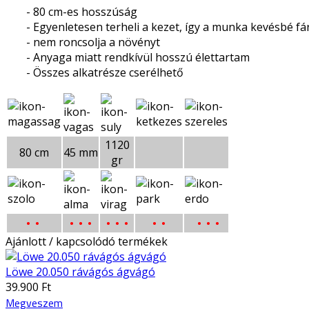
- 80 cm-es hosszúság
- Egyenletesen terheli a kezet, így a munka kevésbé fá
- nem roncsolja a növényt
- Anyaga miatt rendkívül hosszú élettartam
- Összes alkatrésze cserélhető
1120
80 cm
45 mm
gr
• •
• •
•
• •
•
• •
• •
•
Ajánlott / kapcsolódó termékek
Löwe 20.050 rávágós ágvágó
39.900 Ft
Megveszem