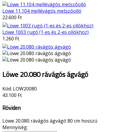
Löwe 11.104 mellévágós metszőolló
22.600 Ft
Löwe 1003 rugó (1-es és 2-es ollókhoz)
1.260 Ft
Löwe 20.080 rávágós ágvágó
Kód:
LOW20080
43.100 Ft
Röviden
Löwe 20.080 rávágós ágvágó 80 cm hosszú
Mennyiség: