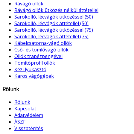
Rávágó ollók
Rávágó ollók ütközés nélkül áttétellel
Sarokolló, lécvágók ütközéssel (50)
Sarokolló, lécvágók áttétellel (50)
Sarokolló, lécvágók ütközéssel (75)
Sarokolló, lécvágók áttétellel (75)
Kábelcsatorna-vágó ollók
Cső- és tömlővágó ollók
Ollók trapézpengével
Tömítőprofil ollók
Kézi lyukasztó
Karos vágógépek
Rólunk
Rólunk
Kapcsolat
Adatvédelem
ÁSZF
Visszatérítés