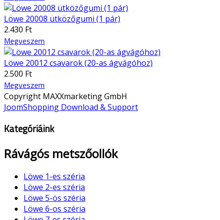
Löwe 20008 ütközőgumi (1 pár)
2.430 Ft
Megveszem
Löwe 20012 csavarok (20-as ágvágóhoz)
2.500 Ft
Megveszem
Copyright MAXXmarketing GmbH
JoomShopping Download & Support
Kategóriáink
Rávágós metszőollók
Löwe 1-es széria
Löwe 2-es széria
Löwe 5-ös széria
Löwe 6-os széria
Löwe 7-es széria