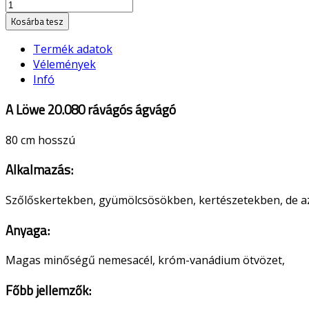
Kosárba tesz
Termék adatok
Vélemények
Infó
A Löwe 20.080 rávágós ágvágó
80 cm hosszú
Alkalmazás:
Szőlőskertekben, gyümölcsösökben, kertészetekben, de az
Anyaga:
Magas minőségű nemesacél, króm-vanádium ötvözet,
Főbb jellemzők: