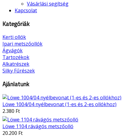
Vásárlási segítség
Kapcsolat
Kategóriák
Kerti ollók
Ipari metszőollók
Ágvágók
Tartozékok
Alkatrészek
Silky Fűrészek
Ajánlatunk
Löwe 1004/04 nyélbevonat (1-es és 2-es ollókhoz)
2.380 Ft
Löwe 1104 rávágós metszőolló
20.200 Ft