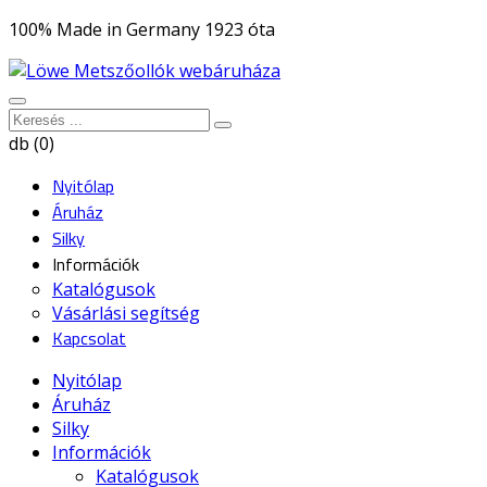
100% Made in Germany 1923 óta
db (0)
Nyitólap
Áruház
Silky
Információk
Katalógusok
Vásárlási segítség
Kapcsolat
Nyitólap
Áruház
Silky
Információk
Katalógusok