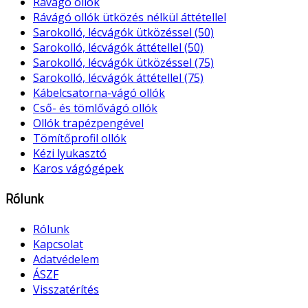
Rávágó ollók
Rávágó ollók ütközés nélkül áttétellel
Sarokolló, lécvágók ütközéssel (50)
Sarokolló, lécvágók áttétellel (50)
Sarokolló, lécvágók ütközéssel (75)
Sarokolló, lécvágók áttétellel (75)
Kábelcsatorna-vágó ollók
Cső- és tömlővágó ollók
Ollók trapézpengével
Tömítőprofil ollók
Kézi lyukasztó
Karos vágógépek
Rólunk
Rólunk
Kapcsolat
Adatvédelem
ÁSZF
Visszatérítés