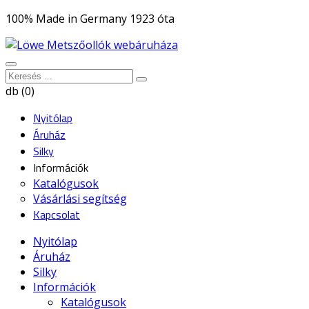
100% Made in Germany 1923 óta
db (0)
Nyitólap
Áruház
Silky
Információk
Katalógusok
Vásárlási segítség
Kapcsolat
Nyitólap
Áruház
Silky
Információk
Katalógusok