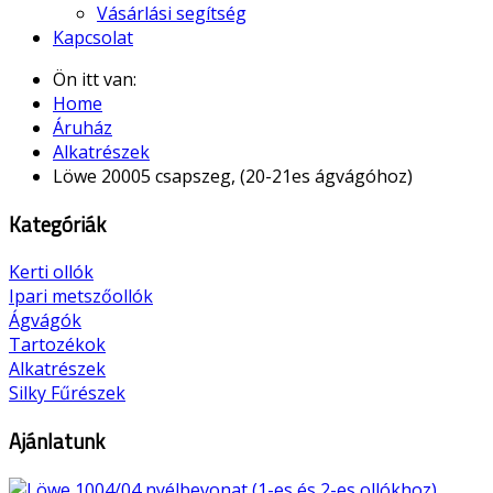
Vásárlási segítség
Kapcsolat
Ön itt van:
Home
Áruház
Alkatrészek
Löwe 20005 csapszeg, (20-21es ágvágóhoz)
Kategóriák
Kerti ollók
Ipari metszőollók
Ágvágók
Tartozékok
Alkatrészek
Silky Fűrészek
Ajánlatunk