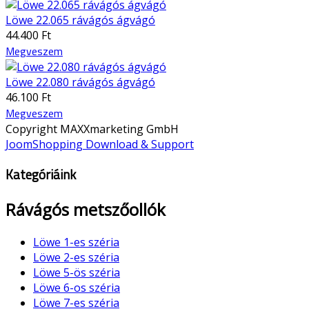
Löwe 22.065 rávágós ágvágó
44.400 Ft
Megveszem
Löwe 22.080 rávágós ágvágó
46.100 Ft
Megveszem
Copyright MAXXmarketing GmbH
JoomShopping Download & Support
Kategóriáink
Rávágós metszőollók
Löwe 1-es széria
Löwe 2-es széria
Löwe 5-ös széria
Löwe 6-os széria
Löwe 7-es széria